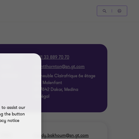
TÉLÉPHONE
+221 33 889 70 70
EMAIL
ADRESSE
Immeuble Clairafrique 6e étage
Rue Malenfant
BP 7642 Dakar, Medina
Sénégal
to assist our
ng the button
acy notice
EMAIL