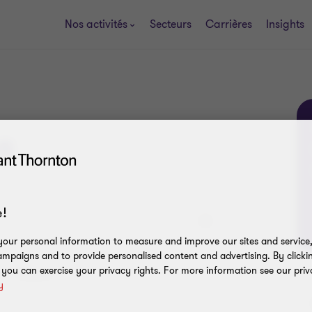
Nos activités
Secteurs
Carrières
Insights
s
!
our personal information to measure and improve our sites and service, 
mpaigns and to provide personalised content and advertising. By clicki
, you can exercise your privacy rights. For more information see our priv
Prénom*
y