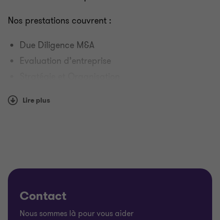
Nos prestations couvrent :
Due Diligence M&A
Evaluation d’entreprise
Stratégie et Organisation
Restructuration d’entreprises
Lire plus
Simulation Financière, prévisions Mise en place
de tableaux de bord
Modélisation de la trésorerie
Plan d’amélioration rapide de la trésorerie
Optimisation du BFR
Optimisation des stocks et des marges
Contact
Optimisation des montages financiers et
Nous sommes là pour vous aider
analyses de sensibilité